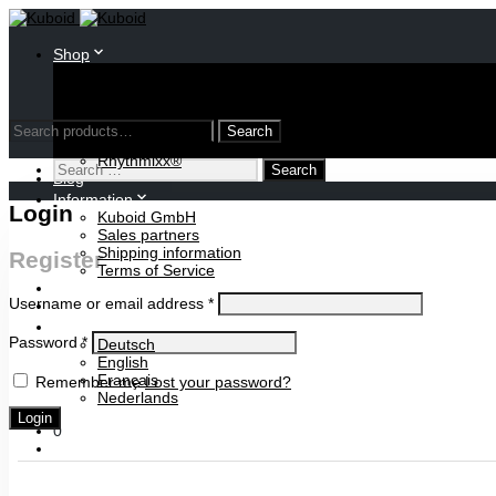
Shop
Oloid
Invertible Cube
Various models
Publications
Search
Lights
for:
Rhythmixx®
Search
Blog
for:
Information
Login
Kuboid GmbH
Sales partners
Shipping information
Register
Terms of Service
Cart
Username or email address
*
Contact
Password
*
Deutsch
English
Français
Remember me
Lost your password?
Nederlands
Login
0