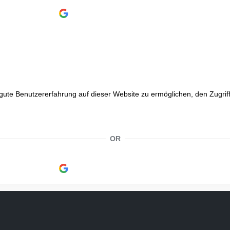
Continue with
Google
e Benutzererfahrung auf dieser Website zu ermöglichen, den Zugriff a
OR
Continue with
Google