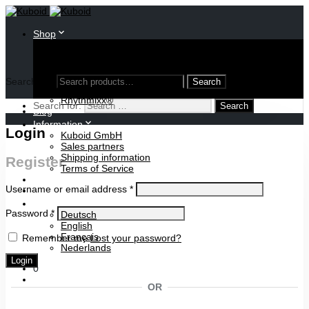
Shop
Oloid
Invertible Cube
Various models
Publications
Search for:
Lights
Rhythmixx®
Search for:
Blog
Information
Login
Kuboid GmbH
Sales partners
Shipping information
Register
Terms of Service
Cart
Username or email address
*
Contact
Password
*
Deutsch
English
Français
Remember me
Lost your password?
Nederlands
Login
0
OR