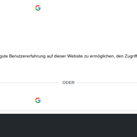
Continue with
Google
e Benutzererfahrung auf dieser Website zu ermöglichen, den Zugriff a
ODER
Continue with
Google