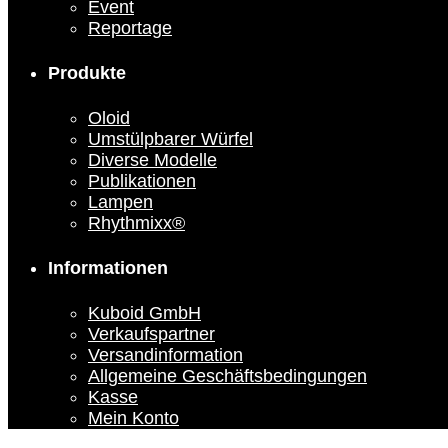
Event
Reportage
Produkte
Oloid
Umstülpbarer Würfel
Diverse Modelle
Publikationen
Lampen
Rhythmixx®
Informationen
Kuboid GmbH
Verkaufspartner
Versandinformation
Allgemeine Geschäftsbedingungen
Kasse
Mein Konto