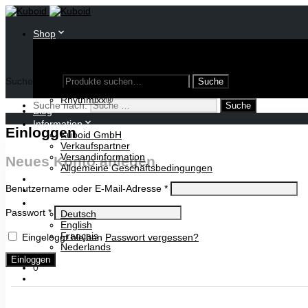
Shop
Oloid
Umstülpbarer Würfel
Diverse Modelle
Publikationen
Suche nach:
Lampen
Rhythmixx®
Suche nach:
Blog
Information
Einloggen
Kuboid GmbH
Verkaufspartner
Versandinformation
Neues Konto anlegen
Allgemeine Geschäftsbedingungen
Warenkorb
Benutzername oder E-Mail-Adresse
*
Kontakt
Passwort
*
Deutsch
English
Français
Eingeloggt bleiben
Passwort vergessen?
Nederlands
Einloggen
0