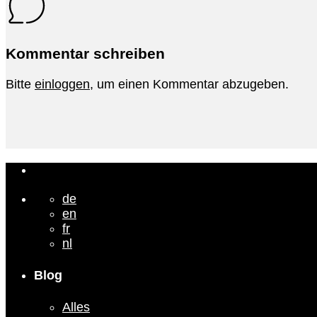
Kommentar schreiben
Bitte
einloggen
, um einen Kommentar abzugeben.
de
en
fr
nl
Blog
Alles