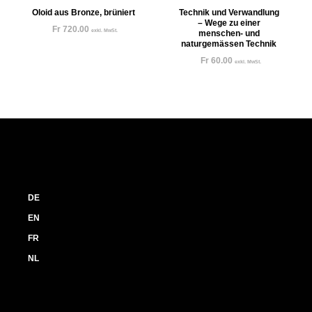
Oloid aus Bronze, brüniert
Technik und Verwandlung
– Wege zu einer
Fr
720.00
exkl. MwSt.
menschen- und
naturgemässen Technik
Fr
60.00
exkl. MwSt.
DE
EN
FR
NL