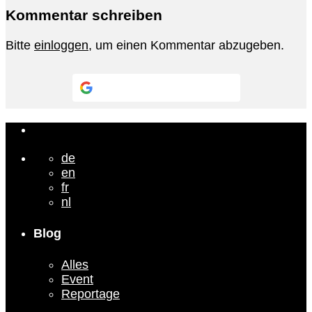
Kommentar schreiben
Bitte
einloggen
, um einen Kommentar abzugeben.
Continue with
Google
de
en
fr
nl
Blog
Alles
Event
Reportage