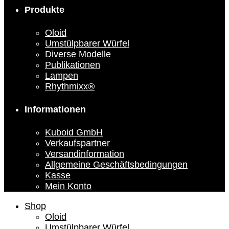
Produkte
Oloid
Umstülpbarer Würfel
Diverse Modelle
Publikationen
Lampen
Rhythmixx®
Informationen
Kuboid GmbH
Verkaufspartner
Versandinformation
Allgemeine Geschäftsbedingungen
Kasse
Mein Konto
Shop
Oloid
Umstülpbarer Würfel