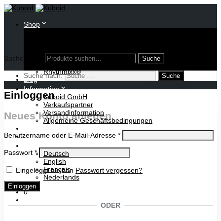
Shop
Oloid
Umstülpbarer Würfel
Diverse Modelle
Publikationen
Suche nach:
Lampen
Rhythmixx®
Suche nach:
Blog
Information
Einloggen
Kuboid GmbH
Verkaufspartner
Versandinformation
Neues Konto anlegen
Allgemeine Geschäftsbedingungen
Warenkorb
Benutzername oder E-Mail-Adresse
*
Kontakt
Passwort
*
Deutsch
English
Français
Eingeloggt bleiben
Passwort vergessen?
Nederlands
Einloggen
0
ODER