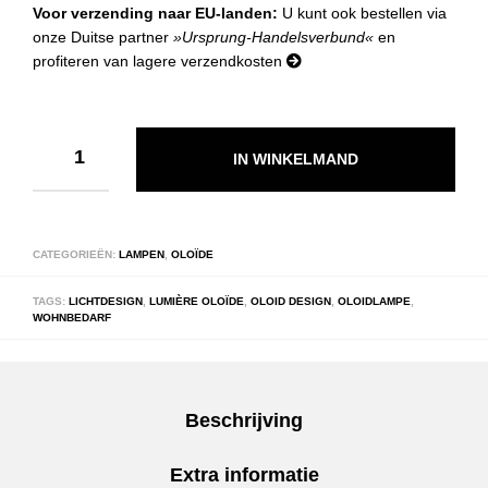
Voor verzending naar EU-landen:
U kunt ook bestellen via
onze Duitse partner
»Ursprung-Handelsverbund«
en
profiteren van lagere verzendkosten
IN WINKELMAND
CATEGORIEËN:
LAMPEN
,
OLOÏDE
TAGS:
LICHTDESIGN
,
LUMIÈRE OLOÏDE
,
OLOID DESIGN
,
OLOIDLAMPE
,
WOHNBEDARF
Beschrijving
Extra informatie