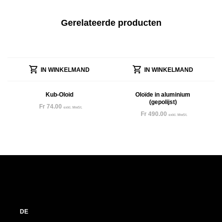
Gerelateerde producten
IN WINKELMAND
IN WINKELMAND
Kub-Oloid
Oloïde in aluminium
(gepolijst)
Fr
74.00
exkl. MwSt.
Fr
490.00
exkl. MwSt.
DE