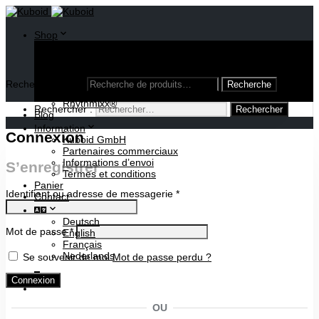
Shop
Oloïde
Cube inversible
Divers modèles
Publications
Recherche pour :
Lampes
Rhythmixx®
Rechercher :
Blog
Information
Connexion
Kuboid GmbH
Partenaires commerciaux
Informations d’envoi
S’enregistrer
Termes et conditions
Panier
Identifiant ou adresse de messagerie
*
Contact
Deutsch
Mot de passe
*
English
Français
Nederlands
Se souvenir de moi
Mot de passe perdu ?
0
Connexion
OU