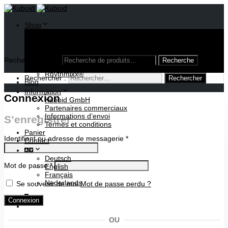
Shop
Oloïde
Cube inversible
Divers modèles
Publications
Recherche pour :
Lampes
Rhythmixx®
Rechercher :
Blog
Information
Connexion
Kuboid GmbH
Partenaires commerciaux
Informations d’envoi
S’enregistrer
Termes et conditions
Panier
Identifiant ou adresse de messagerie
*
Contact
Deutsch
Mot de passe
*
English
Français
Nederlands
Se souvenir de moi
Mot de passe perdu ?
0
Connexion
OU