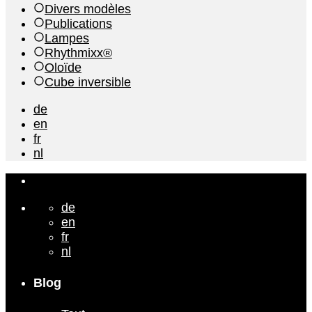
Divers modèles
Publications
Lampes
Rhythmixx®
Oloïde
Cube inversible
de
en
fr
nl
de
en
fr
nl
Blog