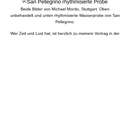
Beide Bilder von Michael Mordo, Stuttgart. Oben
unbehandelt und unten rhythmisierte Wasserprobe von San
Pellegrino.
Wer Zeit und Lust hat, ist herzlich zu meinem Vortrag in der
Buchhandlung Sphinx am Andreasplatz in Basel am 26.
November eingeladen.
Bringen Sie Ihr Mineralwasser mit, und kosten Sie selbst die
Rhythmisierung des eigenen Wassers.
Mit herzlichen Grüssen
Tobias Langscheid
« PREV
NEXT »