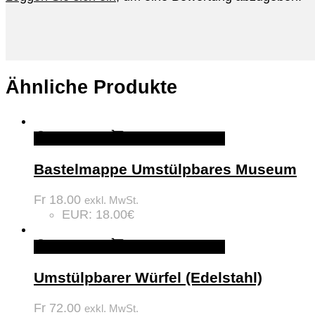
Ähnliche Produkte
Quick View
In den Warenkorb
Bastelmappe Umstülpbares Museum
Fr
18.00
exkl. MwSt.
EUR
:
18.00€
Quick View
In den Warenkorb
Umstülpbarer Würfel (Edelstahl)
Fr
72.00
exkl. MwSt.