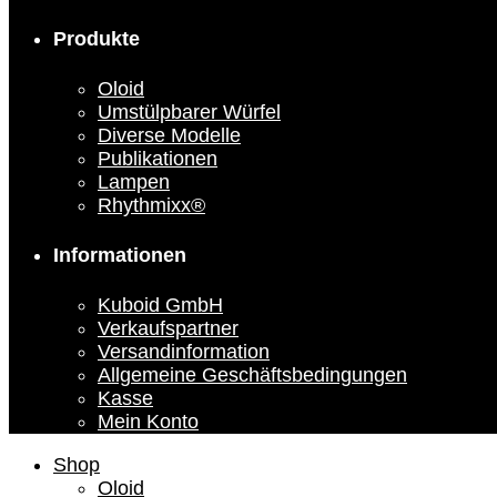
Produkte
Oloid
Umstülpbarer Würfel
Diverse Modelle
Publikationen
Lampen
Rhythmixx®
Informationen
Kuboid GmbH
Verkaufspartner
Versandinformation
Allgemeine Geschäftsbedingungen
Kasse
Mein Konto
Shop
Oloid