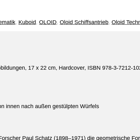
ematik
,
Kuboid
,
OLOID
,
Oloid Schiffsantrieb
,
Oloid Tech
Abbildungen, 17 x 22 cm, Hardcover, ISBN 978-3-7212-10
n innen nach außen gestülpten Würfels
 Forscher Paul Schatz (1898–1971) die geometrische Fo