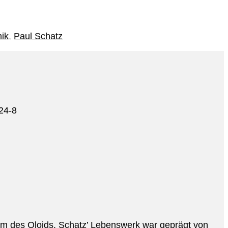
nik
,
Paul Schatz
24-8
rm des Oloids. Schatz’ Lebenswerk war geprägt von