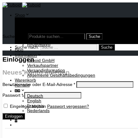
Shop
Oloid
Umstülpbarer Würfel
Diverse Modelle
Publikationen
Suche nach:
Lampen
Rhythmixx®
Suche nach:
Blog
Information
Einloggen
Kuboid GmbH
Verkaufspartner
Versandinformation
Neues Konto anlegen
Allgemeine Geschäftsbedingungen
Warenkorb
Benutzername oder E-Mail-Adresse
*
Kontakt
Passwort
*
Deutsch
English
Français
Eingeloggt bleiben
Passwort vergessen?
Nederlands
Einloggen
0