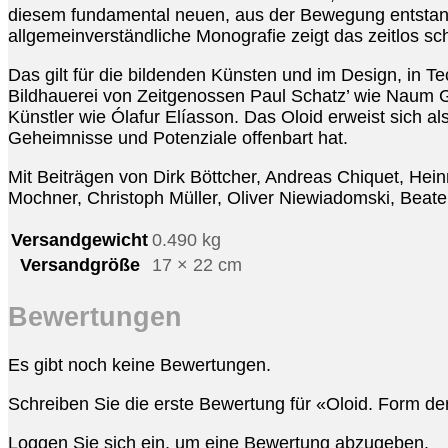
diesem fundamental neuen, aus der Bewegung entstan
allgemeinverständliche Monografie zeigt das zeitlos sc
Das gilt für die bildenden Künsten und im Design, in T
Bildhauerei von Zeitgenossen Paul Schatz’ wie Naum 
Künstler wie Ólafur Elíasson. Das Oloid erweist sich als
Geheimnisse und Potenziale offenbart hat.
Mit Beiträgen von Dirk Böttcher, Andreas Chiquet, Hein
Mochner, Christoph Müller, Oliver Niewiadomski, Beate
Versandgewicht
0.490 kg
Versandgröße
17 × 22 cm
Bewertungen
Es gibt noch keine Bewertungen.
Schreiben Sie die erste Bewertung für «Oloid. Form de
Loggen Sie sich ein
, um eine Bewertung abzugeben.