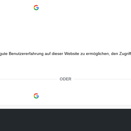
Continue with
Google
e Benutzererfahrung auf dieser Website zu ermöglichen, den Zugriff a
ODER
Continue with
Google