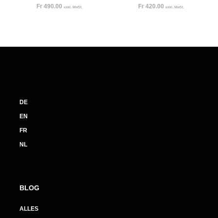
Fr
490.00
Fr
420.00
exkl. MwSt.
exkl. MwSt.
DE
EN
FR
NL
BLOG
ALLES