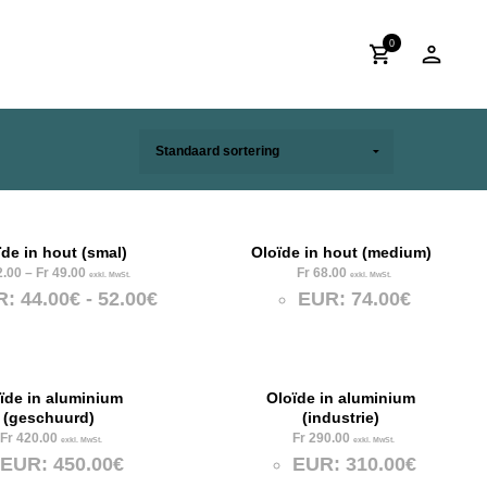
0
ïde in hout (smal)
Oloïde in hout (medium)
.00
–
Fr
49.00
Fr
68.00
exkl. MwSt.
exkl. MwSt.
R
:
44.00€
-
52.00€
EUR
:
74.00€
ïde in aluminium
Oloïde in aluminium
(geschuurd)
(industrie)
Fr
420.00
Fr
290.00
exkl. MwSt.
exkl. MwSt.
EUR
:
450.00€
EUR
:
310.00€