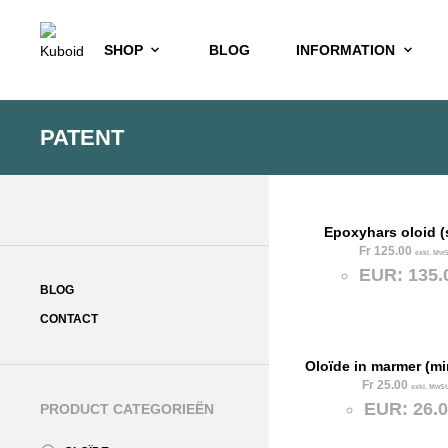
SHOP
BLOG
INFORMATION
PATENT
Epoxyhars oloid (
Fr
125.00
exkl. MwS
EUR
:
135.
BLOG
CONTACT
Oloïde in marmer (min
Fr
25.00
exkl. MwSt
EUR
:
26.
PRODUCT CATEGORIEËN