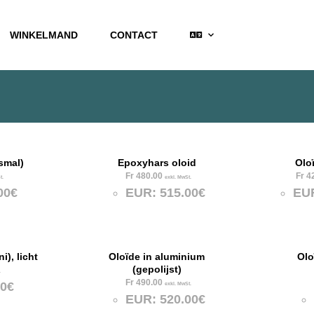
WINKELMAND
CONTACT
smal)
Epoxyhars oloid
Olo
Fr
480.00
Fr
42
t.
exkl. MwSt.
00€
EUR
:
515.00€
EU
i), licht
Oloïde in aluminium
Olo
(gepolijst)
.
Fr
490.00
00€
exkl. MwSt.
EUR
:
520.00€